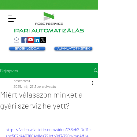
Ipari automatizálás
Érdeklődöm
Ajánlatot kérek
Bejegyzés
beszerzes1
2025. máj. 23.
1 perc olvasás
Miért válasszon minket a
gyári szerviz helyett?
https://video.wixstatic.com/video/786eb2_7c11e
abc507d4407804b8da721cfb8d3/720p/mp4/file.