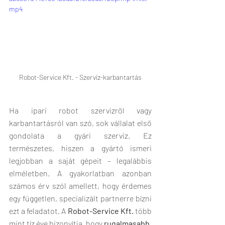
mp4
Robot-Service Kft. - Szervíz-karbantartás
Ha ipari robot szervizről vagy 
karbantartásról van szó, sok vállalat első 
gondolata a gyári szerviz. Ez 
természetes, hiszen a gyártó ismeri 
legjobban a saját gépeit – legalábbis 
elméletben. A gyakorlatban azonban 
számos érv szól amellett, hogy érdemes 
egy független, specializált partnerre bízni 
ezt a feladatot. A 
Robot-Service Kft.
 több 
mint tíz éve bizonyítja, hogy 
rugalmasabb, 