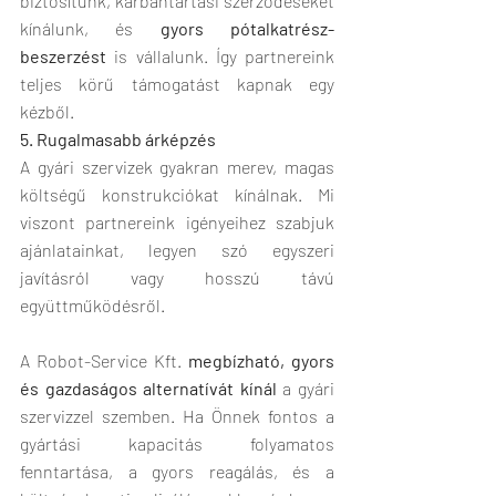
biztosítunk, karbantartási szerződéseket 
kínálunk, és 
gyors pótalkatrész-
beszerzést
 is vállalunk. Így partnereink 
teljes körű támogatást kapnak egy 
kézből.
5. Rugalmasabb árképzés
A gyári szervizek gyakran merev, magas 
költségű konstrukciókat kínálnak. Mi 
viszont partnereink igényeihez szabjuk 
ajánlatainkat, legyen szó egyszeri 
javításról vagy hosszú távú 
együttműködésről.
A Robot-Service Kft. 
megbízható, gyors 
és gazdaságos alternatívát kínál
 a gyári 
szervizzel szemben. Ha Önnek fontos a 
gyártási kapacitás folyamatos 
fenntartása, a gyors reagálás, és a 