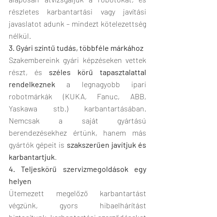
részletes karbantartási vagy javítási 
javaslatot adunk – mindezt kötelezettség 
nélkül.
3. Gyári szintű tudás, többféle márkához
Szakembereink gyári képzéseken vettek 
részt, és 
széles körű tapasztalattal 
rendelkeznek
 a legnagyobb ipari 
robotmárkák (KUKA, Fanuc, ABB, 
Yaskawa stb.) karbantartásában. 
Nemcsak a saját gyártású 
berendezésekhez értünk, hanem más 
gyártók gépeit is 
szakszerűen javítjuk és 
karbantartjuk
.
4. Teljeskörű szervizmegoldások egy 
helyen
Ütemezett megelőző karbantartást 
végzünk, gyors hibaelhárítást 