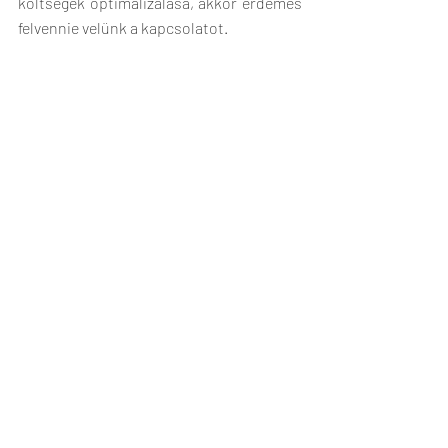
költségek optimalizálása, akkor érdemes 
felvennie velünk a kapcsolatot.
📍 
Kérje díjmentes felmérésünket
, és 
győződjön meg róla személyesen!
👉 
www.robot-service.hu/szerviz
Friss bejegyzések
Az összes megtekintése