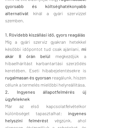
gyorsabb és költséghatékonyabb 
alternatívát
 kínál a gyári szervizzel 
szemben.
1. Rövidebb kiszállási idő, gyors reagálás
Míg a gyári szerviz gyakran hetekkel 
későbbi időpontot tud csak ajánlani, 
mi 
akár 8 órán belül
 megkezdjük a 
hibaelhárítást karbantartási szerződés 
keretében. Eseti hibabejelentésekre is 
rugalmasan és gyorsan
 reagálunk, hiszen 
célunk a termelés mielőbbi helyreállítása.
2. Ingyenes állapotfelmérés új 
ügyfeleknek
Már az első kapcsolatfelvételkor 
különbséget tapasztalhat: 
ingyenes 
helyszíni felmérést
 végzünk, ahol 
alaposan átvizsgáljuk a robotokat, és 