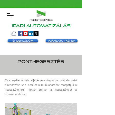
Ipari automatizálás
Érdeklődöm
Ajánlatot kérek
ponthegesztés
Ez a legelterjedtebb eljárás az autóiparban. Két alapvető
elrendezése van: amikor a munkadarabot mozgatjuk a
hegesztőfejhez, illetve amikor a hegesztőfejet a
munkadarabhoz.