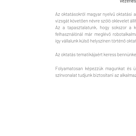
Vezérlé
Az oktatásokról magyar nyelvű oktatási an
vizsgát követően névre szóló oklevelet állí
Az a tapasztalatunk, hogy sokszor a k
felhasználónál már meglévő robotalkalma
így vállalunk külső helyszínen történő okta
Az oktatás tematikájaért keress bennünk
Folyamatosan képezzük magunkat és üg
színvonalat tudjunk biztosítani az alkalma
Robot-Service Kft.
1152 Budapest, Városkapu utca 14.