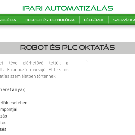
Ipari automatizálás
nológia
Hegesztéstechnológia
Célgépek
Szervíz-
robot és PLC Oktatás
et téve elérhetővé tettük a
lt, különböző márkájú PLC-k és
atias szemléletben történnek.
smeretanyag
ellák esetében
empontjai
zás
tés
sés