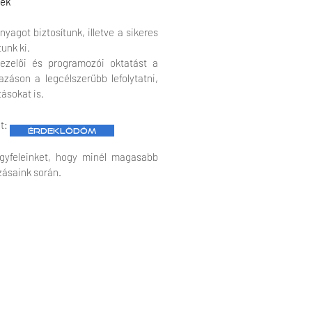
sek
yagot biztosítunk, illetve a sikeres
tunk ki.
ezelői és programozói oktatást a
záson a legcélszerűbb lefolytatni,
tásokat is.
et:
Érdeklődöm
yfeleinket, hogy minél magasabb
zásaink során.
Impresszum
Adatvédelem
ÁSZF