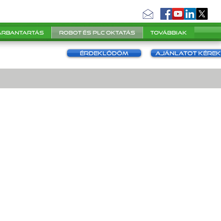
karbantartás
Robot és PLC oktatás
Továbbiak
Érdeklődöm
Ajánlatot kérek