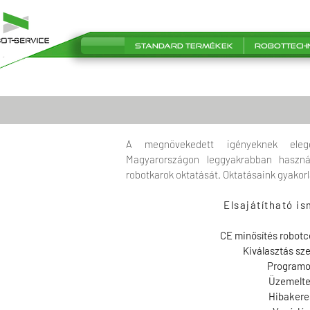
Standard termékek
Robottech
A megnövekedett igényeknek eleg
Magyarországon leggyakrabban haszná
robotkarok oktatását. Oktatásaink gyakorl
Elsajátítható i
CE minősítés robotc
Kiválasztás sz
Programo
Üzemelte
Hibakere